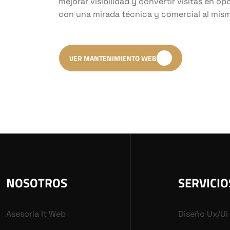
mejorar visibilidad y convertir visitas en 
con una mirada técnica y comercial al mis
VER MANTENIMIENTO WEB
NOSOTROS
SERVICIO
Asesoria It Web
Diseño Ux/ui