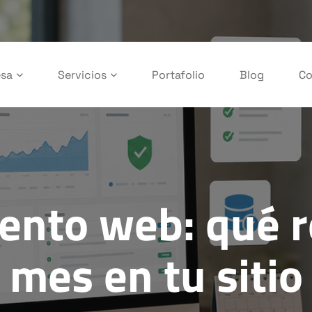
sa
Servicios
Portafolio
Blog
Co
nto web: qué r
mes en tu sitio