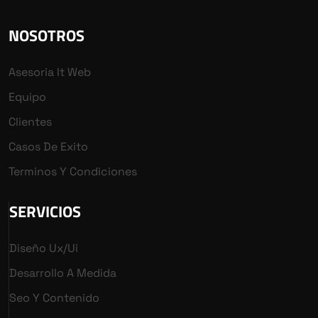
NOSOTROS
Asesoria It Web
Equipo
Clientes
Casos De Exito
Terminos Y Condiciones
SERVICIOS
Diseño Ux/ui
Desarrollo A Medida
Seo Y Contenido