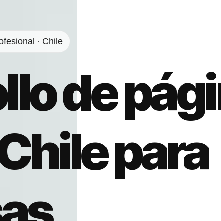
fesional · Chile
llo de pág
Chile para
as