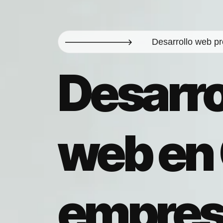
Desarrollo web pro
Desarro
web en 
empres