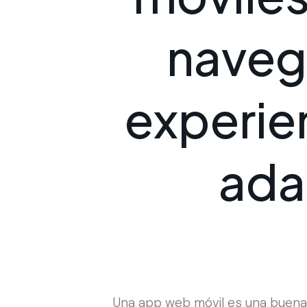
n
a
v
e
g
e
x
p
e
r
i
e
a
d
a
Una app web móvil es una buena a