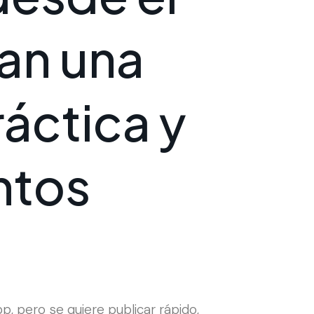
a
n
u
n
a
r
á
c
t
i
c
a
y
n
t
o
s
, pero se quiere publicar rápido,