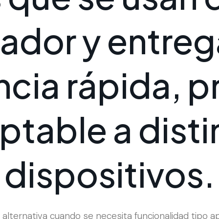
a
d
o
r
y
e
n
t
r
e
g
n
c
i
a
r
á
p
i
d
a
,
p
p
t
a
b
l
e
a
d
i
s
t
i
d
i
s
p
o
s
i
t
i
v
o
s
.
lternativa cuando se necesita funcionalidad tipo app