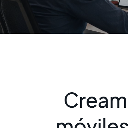
C
r
e
a
m
m
ó
v
i
l
e