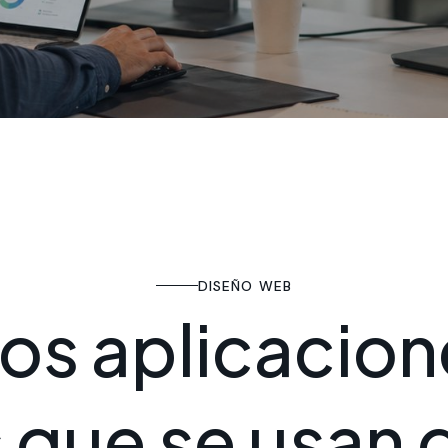
DISEÑO WEB
o
s
a
p
l
i
c
a
c
i
o
n
s
q
u
e
s
e
u
s
a
n