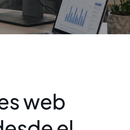
e
s
w
e
b
d
e
s
d
e
e
l