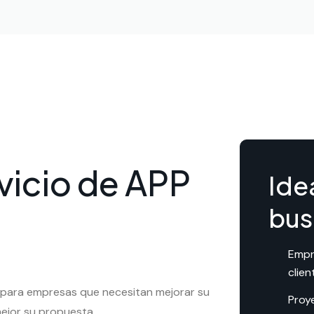
rvicio de APP
Ide
bus
Empr
clien
 para empresas que necesitan mejorar su
Proy
ejor su propuesta.