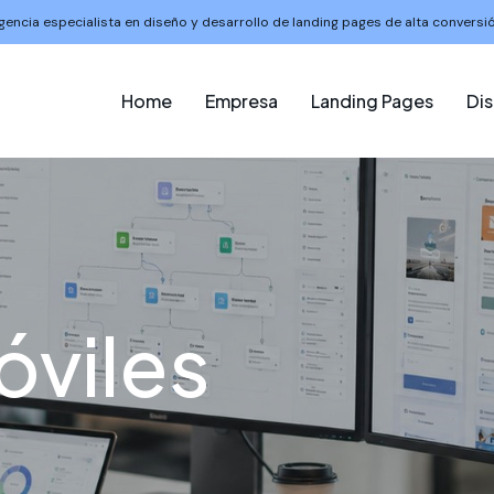
gencia especialista en diseño y desarrollo de landing pages de alta conversió
Home
Empresa
Landing Pages
Di
viles