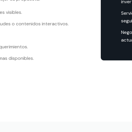
inver
s visibles.
Servi
segu
itudes o contenidos interactivos.
Nego
actua
querimientos.
mas disponibles.