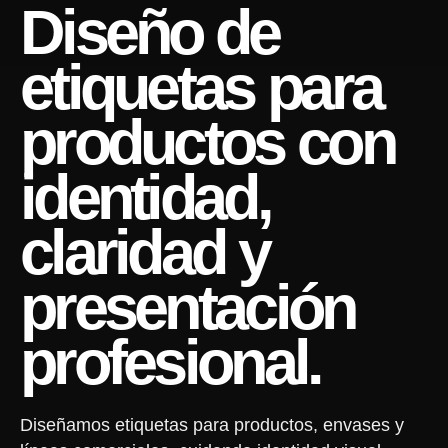
Diseño de
etiquetas para
productos con
identidad,
claridad y
presentación
profesional.
Diseñamos etiquetas para productos, envases y