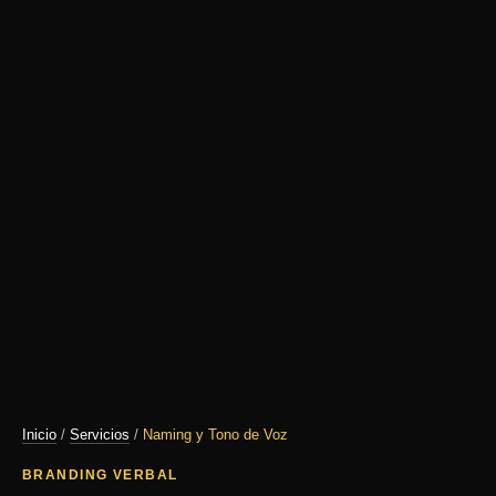
Inicio
/
Servicios
/
Naming y Tono de Voz
BRANDING VERBAL