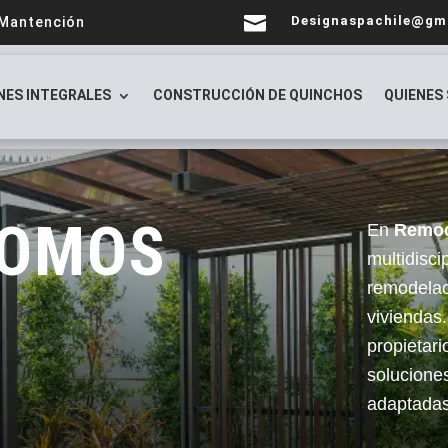

Designaspachile@gm
 Mantención
NES INTEGRALES
CONSTRUCCIÓN DE QUINCHOS
QUIENES
SOMOS
En
Remod
multidisci
remodelac
viviendas.
propietar
soluciones
adaptadas