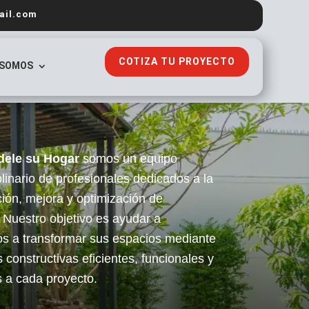
ail.com
COTIZA TU PROYECTO
 SOMOS
ele su Hogar
somos un equipo
plinario de profesionales dedicados a la
ión, mejora y optimización de
 Nuestro objetivo es ayudar a
ios a transformar sus espacios mediante
 constructivas eficientes, funcionales y
 a cada proyecto.