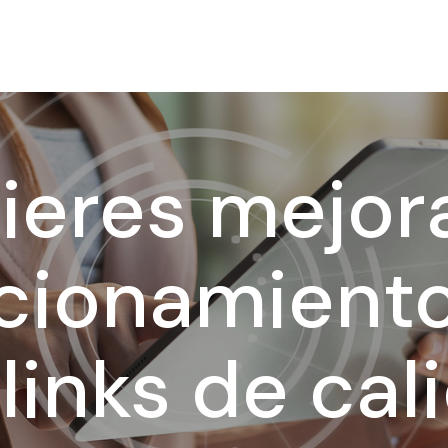
ieres mejora
cionamient
links de cal