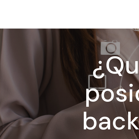
¿Qu
posi
back