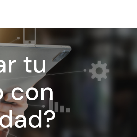
r tu
o con
idad?