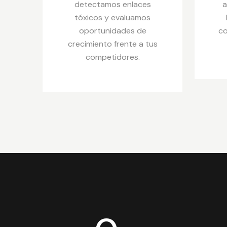
detectamos enlaces
a
tóxicos y evaluamos
oportunidades de
co
crecimiento frente a tus
competidores.