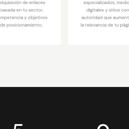
dquisición de enlaces
especializados, medi
basada en tu sector,
digitales y sitios co
mpetencia y objetivos
autoridad que aumen
de posicionamiento.
la relevancia de tu pági