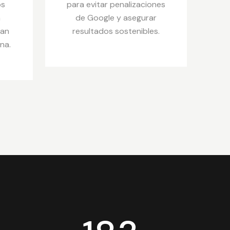
os
para evitar penalizaciones
n
de Google y asegurar
tan
resultados sostenibles.
na.