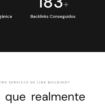
183
+
gánica
Backlinks Conseguidos
TRO SERVICIO DE LINK BUILDING?
s que realmente