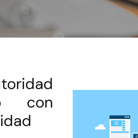
toridad
b con
lidad