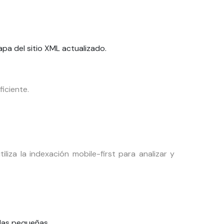
pa del sitio XML actualizado.
iciente.
liza la indexación mobile-first para analizar y
llas pequeñas.