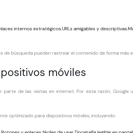
nlaces internos estratégicos.
URLs amigables y descriptivas.
Ma
ores de búsqueda pueden rastrear el contenido de forma más ef
positivos móviles
 parte de las visitas en internet. Por esta razón, Google uti
nte optimizado para dispositivos móviles, incluyendo:
.
Botones y enlaces fáciles de usar.
Tipografía legible en panta