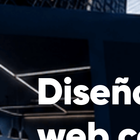
Diseñ
web c