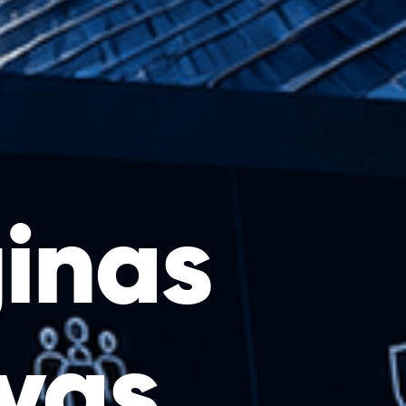
inas
vas