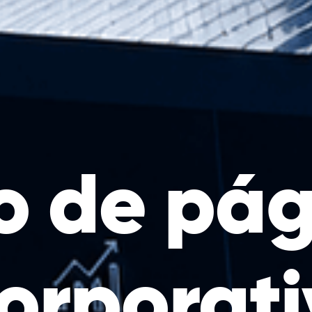
o de pág
orporati