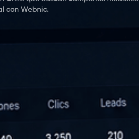
tal con Webnic.