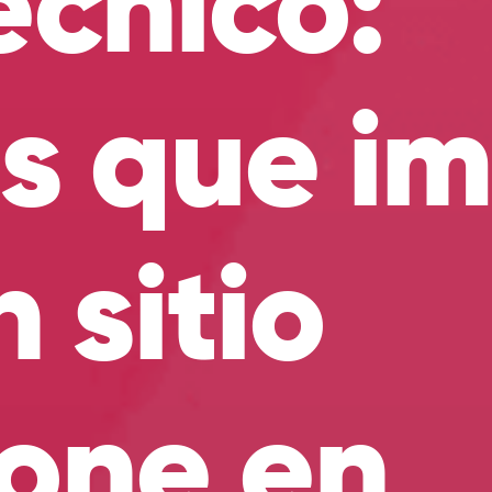
écnico:
es que i
 sitio
ione en