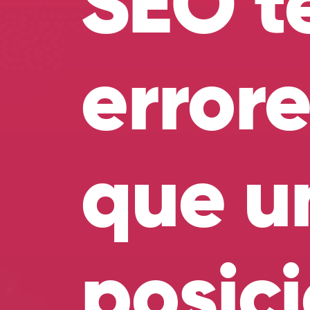
SEO t
error
que un
posic