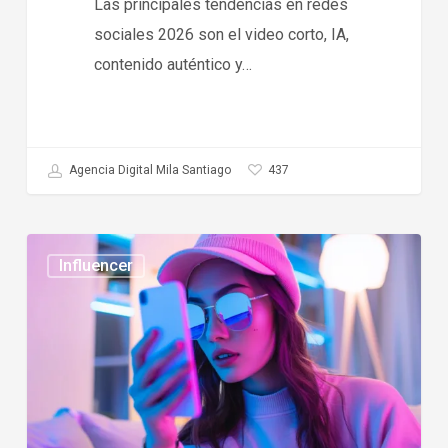
Las principales tendencias en redes
sociales 2026 son el video corto, IA,
contenido auténtico y…
437
Agencia Digital Mila Santiago
Tendencias
Influencer
en
influencer
marketing
2026