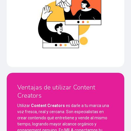
Ventajas de utilizar Content
Creators
Utilizar
Content Creators
es darle a tu marca una
voz fresca, real y cercana. Son especialistas en
crear contenido qué entretiene y vende al mismo
tiempo, logrando mayor alcance orgánico y
engagement genuino. En MILA conectamos tu