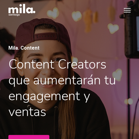
Skip
Menu
to
main
content
Mila. Content
Content Creators
que aumentarán tu
engagement y
ventas