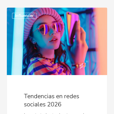
Tendencias
Influencer
en
redes
sociales
2026
Tendencias en redes
sociales 2026