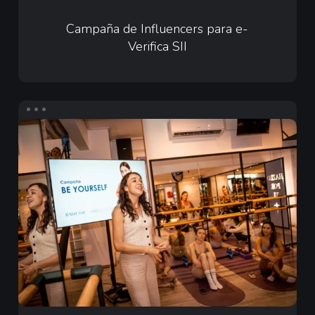
Campaña
de
Campaña de Influencers para e-
Verifica SII
Influencers
para
e-
Verifica
Infuencers
SII
para
Merz
Aesthetics