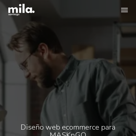
Skip
Menu
to
main
content
Diseño web ecommerce para
MASKnGO