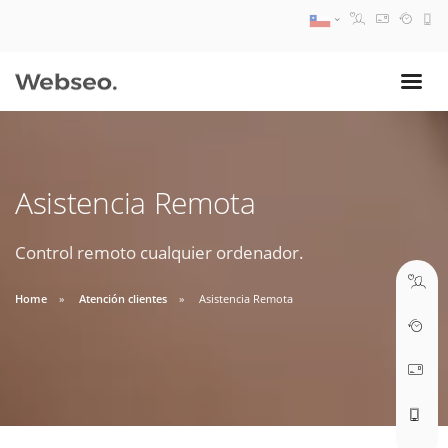
08:30 AM A 17:30 PM
ventas@webseo.cl
Asistencia Remota
09:30 AM A 18:30 PM
soporte@webseo.cl
Control remoto cualquier ordenador.
Home
Atención clientes
Asistencia Remota
ABRIR TICKET