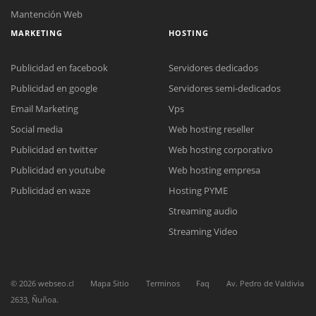
Mantención Web
MARKETING
HOSTING
Publicidad en facebook
Servidores dedicados
Publicidad en google
Servidores semi-dedicados
Email Marketing
Vps
Social media
Web hosting reseller
Reunión online
Publicidad en twitter
Web hosting corporativo
Nuestros ejecutivos le enviarán un correo electrónico con el enlace a
Chat Online
Meet para la reunión online.
Publicidad en youtube
Web hosting empresa
Cotización
Todos nuestros ejecutivos están fuera de línea. Complete el formulario
Publicidad en waze
Hosting PYME
para enviarnos un correo electrónico con sus datos personales.
Complete el formulario y nos contactaremos a la brevedad.
Streaming audio
Streaming Video
©
2026
webseo.cl
Mapa Sitio
Terminos
Faq
Av. Pedro de Valdivia
2633, Ñuñoa.