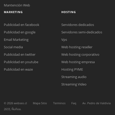
Mantención Web
MARKETING
HOSTING
Publicidad en facebook
Servidores dedicados
Publicidad en google
Servidores semi-dedicados
Email Marketing
Vps
Social media
Web hosting reseller
Reunión online
Publicidad en twitter
Web hosting corporativo
Nuestros ejecutivos le enviarán un correo electrónico con el enlace a
Chat Online
Meet para la reunión online.
Publicidad en youtube
Web hosting empresa
Cotización
Todos nuestros ejecutivos están fuera de línea. Complete el formulario
Publicidad en waze
Hosting PYME
para enviarnos un correo electrónico con sus datos personales.
Complete el formulario y nos contactaremos a la brevedad.
Streaming audio
Streaming Video
©
2026
webseo.cl
Mapa Sitio
Terminos
Faq
Av. Pedro de Valdivia
2633, Ñuñoa.