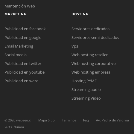
Mantención Web
MARKETING
HOSTING
Publicidad en facebook
Servidores dedicados
Publicidad en google
Servidores semi-dedicados
Email Marketing
Vps
Social media
Web hosting reseller
Reunión online
Publicidad en twitter
Web hosting corporativo
Nuestros ejecutivos le enviarán un correo electrónico con el enlace a
Chat Online
Meet para la reunión online.
Publicidad en youtube
Web hosting empresa
Cotización
Todos nuestros ejecutivos están fuera de línea. Complete el formulario
Publicidad en waze
Hosting PYME
para enviarnos un correo electrónico con sus datos personales.
Complete el formulario y nos contactaremos a la brevedad.
Streaming audio
Streaming Video
©
2026
webseo.cl
Mapa Sitio
Terminos
Faq
Av. Pedro de Valdivia
2633, Ñuñoa.