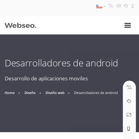
08:30 AM A 17:30 PM
ventas@webseo.cl
Desarrolladores de android
09:30 AM A 18:30 PM
soporte@webseo.cl
Desarrollo de aplicaciones moviles
Home
Diseño
Diseño web
Desarrolladores de android
ABRIR TICKET