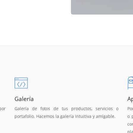
Galería
A
por
Galería de fotos de tus productos, servicios o
Po
portafolio. Hacemos la galería intuitiva y amigable.
o 
co
pl