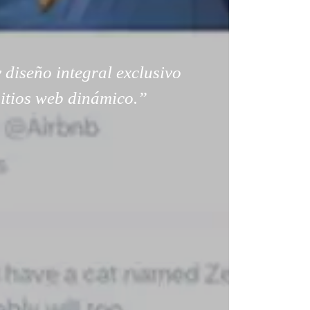
 diseño integral exclusivo
sitios web dinámico.”