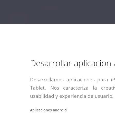
estrategia de
¡COTIZA AQUÍ!
DESDE $15 UF.
HABLAR CON EJECUTIVO
marketing digital.
DESDE $300 UF.
ASESORATE POR UN EXPERTO
Desarrollar aplicacion
Desarrollamos aplicaciones para i
Tablet. Nos caracteriza la creati
usabilidad y experiencia de usuario.
Aplicaciones android