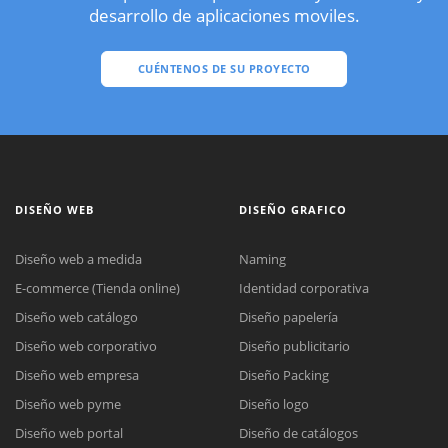
desarrollo de aplicaciones moviles.
CUÉNTENOS DE SU PROYECTO
DISEÑO WEB
DISEÑO GRAFICO
Diseño web a medida
Naming
E-commerce (Tienda online)
Identidad corporativa
Diseño web catálogo
Diseño papelería
Diseño web corporativo
Diseño publicitario
Diseño web empresa
Diseño Packing
Diseño web pyme
Diseño logo
Diseño web portal
Diseño de catálogos