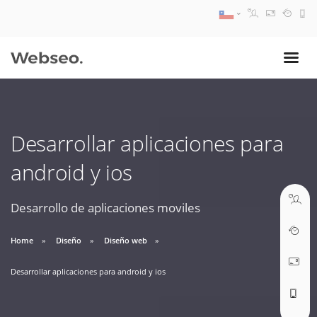
08:30 AM A 17:30 PM
ventas@webseo.cl
Desarrollar aplicaciones para
09:30 AM A 18:30 PM
android y ios
soporte@webseo.cl
Desarrollo de aplicaciones moviles
Home
Diseño
Diseño web
ABRIR TICKET
Desarrollar aplicaciones para android y ios