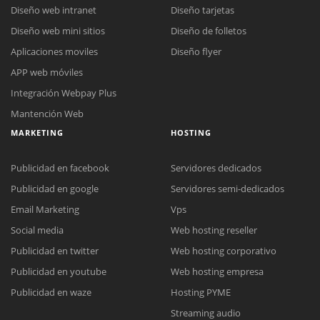
Diseño web intranet
Diseño tarjetas
Diseño web mini sitios
Diseño de folletos
Aplicaciones moviles
Diseño flyer
APP web móviles
Integración Webpay Plus
Mantención Web
MARKETING
HOSTING
Publicidad en facebook
Servidores dedicados
Publicidad en google
Servidores semi-dedicados
Email Marketing
Vps
Social media
Web hosting reseller
Reunión online
Publicidad en twitter
Web hosting corporativo
Nuestros ejecutivos le enviarán un correo electrónico con el enlace a
Chat Online
Publicidad en youtube
Web hosting empresa
Meet para la reunión online.
Cotización
Todos nuestros ejecutivos están fuera de línea. Complete el formulario
Publicidad en waze
Hosting PYME
para enviarnos un correo electrónico con sus datos personales.
Complete el formulario y nos contactaremos a la brevedad.
Streaming audio