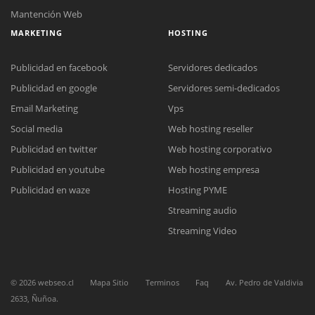
Mantención Web
MARKETING
HOSTING
Publicidad en facebook
Servidores dedicados
Publicidad en google
Servidores semi-dedicados
Email Marketing
Vps
Social media
Web hosting reseller
Reunión online
Publicidad en twitter
Web hosting corporativo
Nuestros ejecutivos le enviarán un correo electrónico con el enlace a
Chat Online
Meet para la reunión online.
Publicidad en youtube
Web hosting empresa
Cotización
Todos nuestros ejecutivos están fuera de línea. Complete el formulario
Publicidad en waze
Hosting PYME
para enviarnos un correo electrónico con sus datos personales.
Complete el formulario y nos contactaremos a la brevedad.
Streaming audio
Streaming Video
©
2026
webseo.cl
Mapa Sitio
Terminos
Faq
Av. Pedro de Valdivia
2633, Ñuñoa.