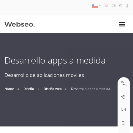
08:30 AM A 17:30 PM
ventas@webseo.cl
Desarrollo apps a medida
09:30 AM A 18:30 PM
soporte@webseo.cl
Desarrollo de aplicaciones moviles
Home
Diseño
Diseño web
Desarrollo apps a medida
ABRIR TICKET