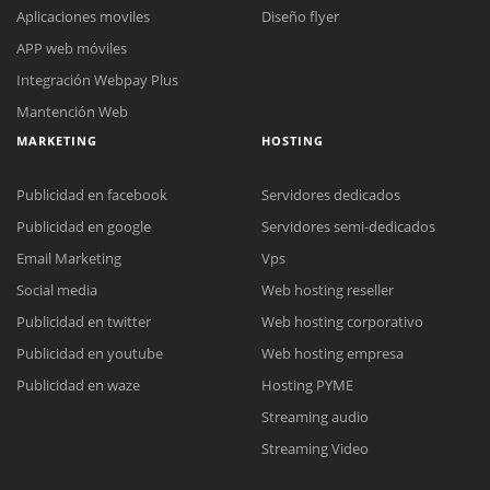
Aplicaciones moviles
Diseño flyer
APP web móviles
Integración Webpay Plus
Mantención Web
MARKETING
HOSTING
Publicidad en facebook
Servidores dedicados
Publicidad en google
Servidores semi-dedicados
Email Marketing
Vps
Social media
Web hosting reseller
Reunión online
Publicidad en twitter
Web hosting corporativo
Nuestros ejecutivos le enviarán un correo electrónico con el enlace a
Chat Online
Publicidad en youtube
Web hosting empresa
Meet para la reunión online.
Cotización
Todos nuestros ejecutivos están fuera de línea. Complete el formulario
Publicidad en waze
Hosting PYME
para enviarnos un correo electrónico con sus datos personales.
Complete el formulario y nos contactaremos a la brevedad.
Streaming audio
Streaming Video