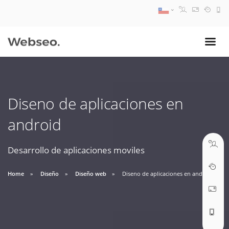
08:30 AM A 17:30 PM
ventas@webseo.cl
Diseno de aplicaciones en
09:30 AM A 18:30 PM
android
soporte@webseo.cl
Desarrollo de aplicaciones moviles
Home
Diseño
Diseño web
Diseno de aplicaciones en android
ABRIR TICKET