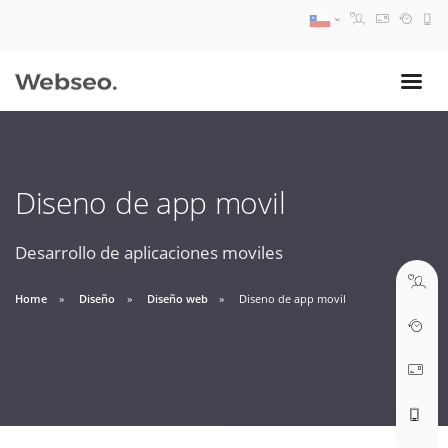
08:30 AM A 17:30 PM
ventas@webseo.cl
Diseno de app movil
09:30 AM A 18:30 PM
soporte@webseo.cl
Desarrollo de aplicaciones moviles
Home
Diseño
Diseño web
Diseno de app movil
ABRIR TICKET