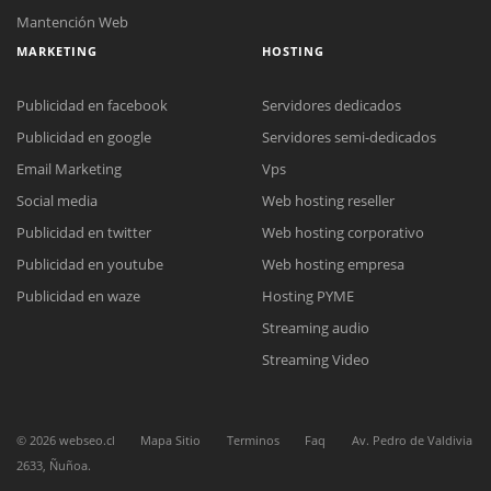
Mantención Web
MARKETING
HOSTING
Publicidad en facebook
Servidores dedicados
Publicidad en google
Servidores semi-dedicados
Email Marketing
Vps
Social media
Web hosting reseller
Reunión online
Publicidad en twitter
Web hosting corporativo
Nuestros ejecutivos le enviarán un correo electrónico con el enlace a
Chat Online
Meet para la reunión online.
Publicidad en youtube
Web hosting empresa
Cotización
Todos nuestros ejecutivos están fuera de línea. Complete el formulario
Publicidad en waze
Hosting PYME
para enviarnos un correo electrónico con sus datos personales.
Complete el formulario y nos contactaremos a la brevedad.
Streaming audio
Streaming Video
©
2026
webseo.cl
Mapa Sitio
Terminos
Faq
Av. Pedro de Valdivia
2633, Ñuñoa.