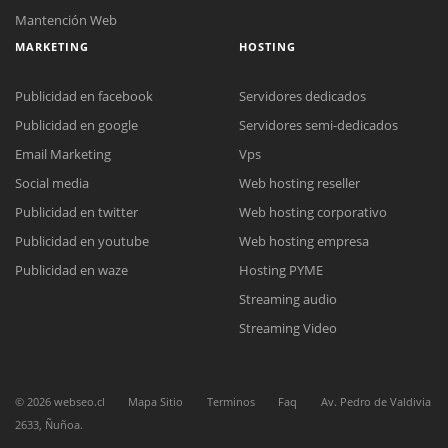
Mantención Web
MARKETING
HOSTING
Publicidad en facebook
Servidores dedicados
Publicidad en google
Servidores semi-dedicados
Email Marketing
Vps
Social media
Web hosting reseller
Reunión online
Publicidad en twitter
Web hosting corporativo
Nuestros ejecutivos le enviarán un correo electrónico con el enlace a
Chat Online
Meet para la reunión online.
Publicidad en youtube
Web hosting empresa
Cotización
Todos nuestros ejecutivos están fuera de línea. Complete el formulario
Publicidad en waze
Hosting PYME
para enviarnos un correo electrónico con sus datos personales.
Complete el formulario y nos contactaremos a la brevedad.
Streaming audio
Streaming Video
©
2026
webseo.cl
Mapa Sitio
Terminos
Faq
Av. Pedro de Valdivia
2633, Ñuñoa.