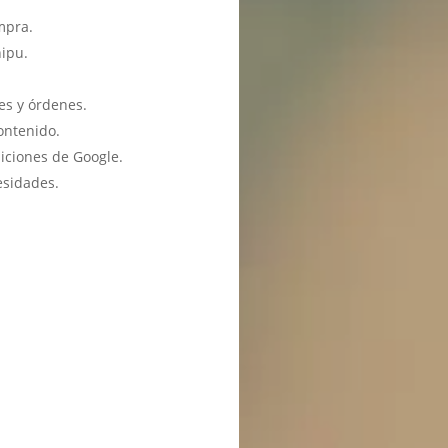
mpra.
hipu.
es y órdenes.
ontenido.
iciones de Google.
esidades.