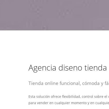
estrategia de
¡COTIZA AQUÍ!
DESDE $15 UF.
HABLAR CON EJECUTIVO
marketing digital.
DESDE $300 UF.
ASESORATE POR UN EXPERTO
Agencia diseno tienda 
Tienda online funcional, cómoda y fác
Esta solución ofrece flexibilidad, control sobre e
para vender en cualquier momento y en cualquie