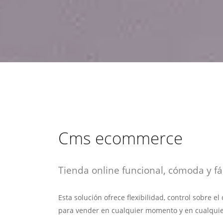
estrategia de
¡COTIZA AQUÍ!
DESDE $15 UF.
HABLAR CON EJECUTIVO
marketing digital.
DESDE $300 UF.
ASESORATE POR UN EXPERTO
Cms ecommerce
Tienda online funcional, cómoda y fác
Esta solución ofrece flexibilidad, control sobre e
para vender en cualquier momento y en cualquie