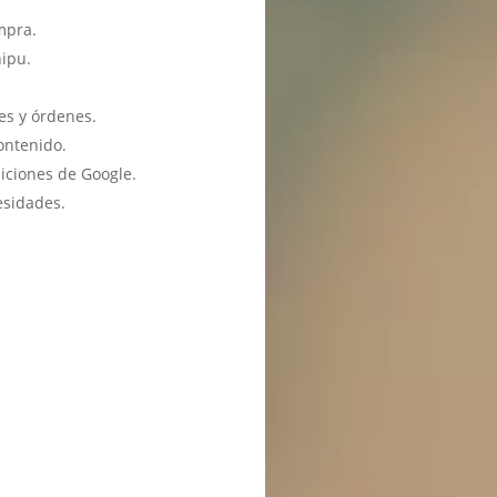
mpra.
hipu.
es y órdenes.
ontenido.
iciones de Google.
esidades.