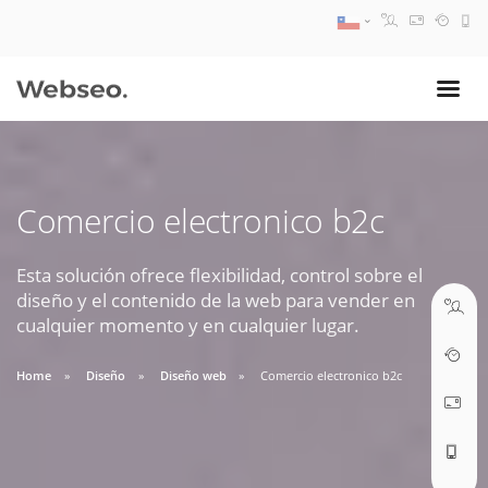
08:30 AM A 17:30 PM
ventas@webseo.cl
Comercio electronico b2c
09:30 AM A 18:30 PM
soporte@webseo.cl
Esta solución ofrece flexibilidad, control sobre el
diseño y el contenido de la web para vender en
cualquier momento y en cualquier lugar.
Home
Diseño
Diseño web
Comercio electronico b2c
ABRIR TICKET