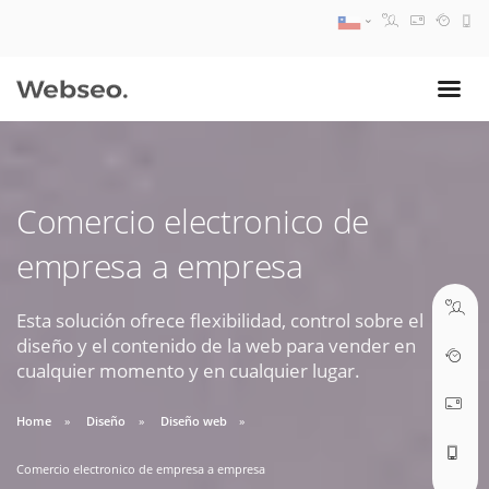
08:30 AM A 17:30 PM
ventas@webseo.cl
Comercio electronico de
09:30 AM A 18:30 PM
empresa a empresa
soporte@webseo.cl
Esta solución ofrece flexibilidad, control sobre el
diseño y el contenido de la web para vender en
cualquier momento y en cualquier lugar.
ABRIR TICKET
Home
Diseño
Diseño web
Comercio electronico de empresa a empresa