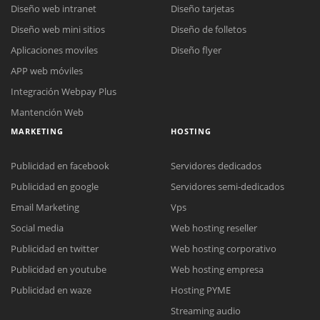
Diseño web intranet
Diseño tarjetas
Diseño web mini sitios
Diseño de folletos
Aplicaciones moviles
Diseño flyer
APP web móviles
Integración Webpay Plus
Mantención Web
MARKETING
HOSTING
Publicidad en facebook
Servidores dedicados
Publicidad en google
Servidores semi-dedicados
Email Marketing
Vps
Social media
Web hosting reseller
Publicidad en twitter
Web hosting corporativo
Reunión online
Publicidad en youtube
Web hosting empresa
Nuestros ejecutivos le enviarán un correo electrónico con el enlace a
Chat Online
Publicidad en waze
Hosting PYME
Meet para la reunión online.
Cotización
Streaming audio
Todos nuestros ejecutivos están fuera de línea. Complete el formulario