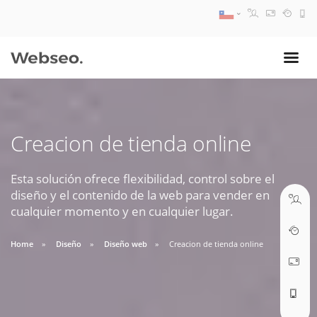
08:30 AM A 17:30 PM
ventas@webseo.cl
Creacion de tienda online
09:30 AM A 18:30 PM
soporte@webseo.cl
Esta solución ofrece flexibilidad, control sobre el
diseño y el contenido de la web para vender en
cualquier momento y en cualquier lugar.
Home
Diseño
Diseño web
Creacion de tienda online
ABRIR TICKET