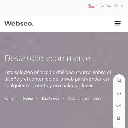
08:30 AM A 17:30 PM
ventas@webseo.cl
Desarrollo ecommerce
09:30 AM A 18:30 PM
soporte@webseo.cl
Esta solución ofrece flexibilidad, control sobre el
diseño y el contenido de la web para vender en
cualquier momento y en cualquier lugar.
Home
Diseño
Diseño web
Desarrollo ecommerce
ABRIR TICKET