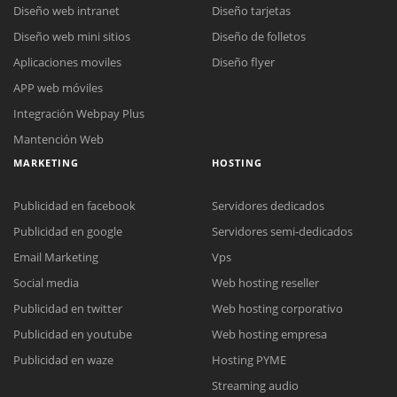
Diseño web intranet
Diseño tarjetas
Diseño web mini sitios
Diseño de folletos
Aplicaciones moviles
Diseño flyer
APP web móviles
Integración Webpay Plus
Mantención Web
MARKETING
HOSTING
Publicidad en facebook
Servidores dedicados
Publicidad en google
Servidores semi-dedicados
Email Marketing
Vps
Social media
Web hosting reseller
Publicidad en twitter
Web hosting corporativo
Reunión online
Publicidad en youtube
Web hosting empresa
Nuestros ejecutivos le enviarán un correo electrónico con el enlace a
Chat Online
Publicidad en waze
Hosting PYME
Meet para la reunión online.
Cotización
Streaming audio
Todos nuestros ejecutivos están fuera de línea. Complete el formulario