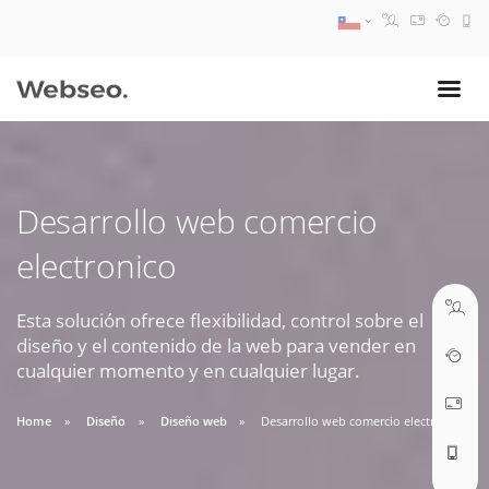
08:30 AM A 17:30 PM
ventas@webseo.cl
Desarrollo web comercio
09:30 AM A 18:30 PM
electronico
soporte@webseo.cl
Esta solución ofrece flexibilidad, control sobre el
diseño y el contenido de la web para vender en
cualquier momento y en cualquier lugar.
ABRIR TICKET
Home
Diseño
Diseño web
Desarrollo web comercio electronico