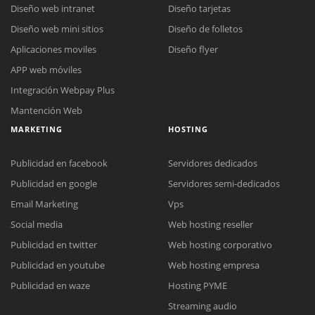
Diseño web intranet
Diseño tarjetas
Diseño web mini sitios
Diseño de folletos
Aplicaciones moviles
Diseño flyer
APP web móviles
Integración Webpay Plus
Mantención Web
MARKETING
HOSTING
Publicidad en facebook
Servidores dedicados
Publicidad en google
Servidores semi-dedicados
Email Marketing
Vps
Social media
Web hosting reseller
Publicidad en twitter
Web hosting corporativo
Reunión online
Publicidad en youtube
Web hosting empresa
Nuestros ejecutivos le enviarán un correo electrónico con el enlace a
Chat Online
Publicidad en waze
Hosting PYME
Meet para la reunión online.
Cotización
Streaming audio
Todos nuestros ejecutivos están fuera de línea. Complete el formulario