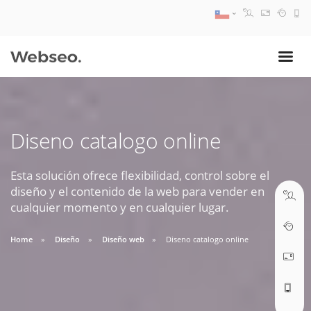
08:30 AM A 17:30 PM
ventas@webseo.cl
Diseno catalogo online
09:30 AM A 18:30 PM
soporte@webseo.cl
Esta solución ofrece flexibilidad, control sobre el
diseño y el contenido de la web para vender en
cualquier momento y en cualquier lugar.
Home
Diseño
Diseño web
Diseno catalogo online
ABRIR TICKET