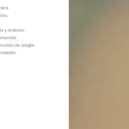
mpra.
hipu.
es y órdenes.
ontenido.
iciones de Google.
esidades.