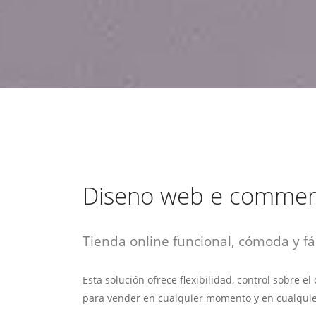
estrategia de
¡COTIZA AQUÍ!
DESDE $15 UF.
HABLAR CON EJECUTIVO
marketing digital.
DESDE $300 UF.
ASESORATE POR UN EXPERTO
Diseno web e comme
Tienda online funcional, cómoda y fác
Esta solución ofrece flexibilidad, control sobre e
para vender en cualquier momento y en cualquie