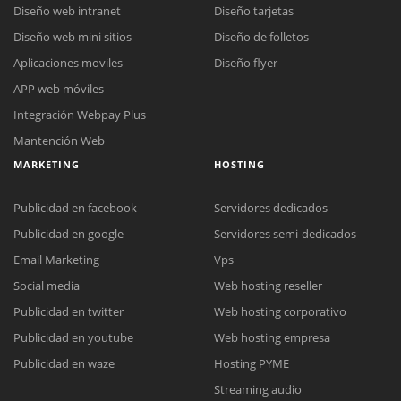
Diseño web intranet
Diseño tarjetas
Diseño web mini sitios
Diseño de folletos
Aplicaciones moviles
Diseño flyer
APP web móviles
Integración Webpay Plus
Mantención Web
MARKETING
HOSTING
Publicidad en facebook
Servidores dedicados
Publicidad en google
Servidores semi-dedicados
Email Marketing
Vps
Social media
Web hosting reseller
Publicidad en twitter
Web hosting corporativo
Reunión online
Publicidad en youtube
Web hosting empresa
Nuestros ejecutivos le enviarán un correo electrónico con el enlace a
Chat Online
Publicidad en waze
Hosting PYME
Meet para la reunión online.
Cotización
Streaming audio
Todos nuestros ejecutivos están fuera de línea. Complete el formulario