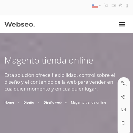
08:30 AM A 17:30 PM
ventas@webseo.cl
Magento tienda online
09:30 AM A 18:30 PM
soporte@webseo.cl
Esta solución ofrece flexibilidad, control sobre el
diseño y el contenido de la web para vender en
cualquier momento y en cualquier lugar.
Home
Diseño
Diseño web
Magento tienda online
ABRIR TICKET