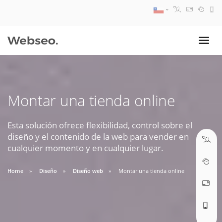
08:30 AM A 17:30 PM
ventas@webseo.cl
Montar una tienda online
09:30 AM A 18:30 PM
soporte@webseo.cl
Esta solución ofrece flexibilidad, control sobre el
diseño y el contenido de la web para vender en
cualquier momento y en cualquier lugar.
Home
Diseño
Diseño web
Montar una tienda online
ABRIR TICKET