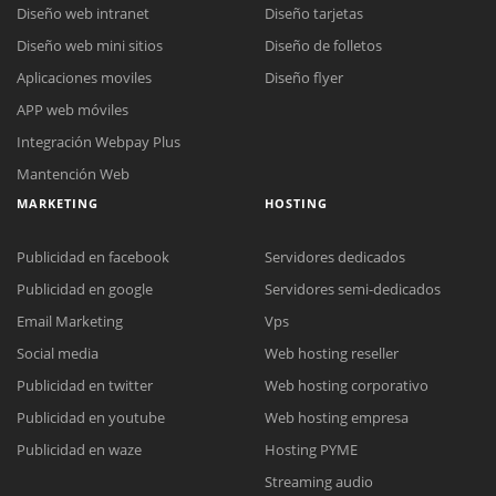
Diseño web intranet
Diseño tarjetas
Diseño web mini sitios
Diseño de folletos
Aplicaciones moviles
Diseño flyer
APP web móviles
Integración Webpay Plus
Mantención Web
MARKETING
HOSTING
Publicidad en facebook
Servidores dedicados
Publicidad en google
Servidores semi-dedicados
Email Marketing
Vps
Social media
Web hosting reseller
Publicidad en twitter
Web hosting corporativo
Reunión online
Publicidad en youtube
Web hosting empresa
Nuestros ejecutivos le enviarán un correo electrónico con el enlace a
Chat Online
Publicidad en waze
Hosting PYME
Meet para la reunión online.
Cotización
Streaming audio
Todos nuestros ejecutivos están fuera de línea. Complete el formulario