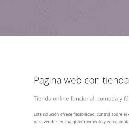
estrategia de
¡COTIZA AQUÍ!
DESDE $15 UF.
HABLAR CON EJECUTIVO
marketing digital.
DESDE $300 UF.
ASESORATE POR UN EXPERTO
Pagina web con tienda
Tienda online funcional, cómoda y fác
Esta solución ofrece flexibilidad, control sobre e
para vender en cualquier momento y en cualquie