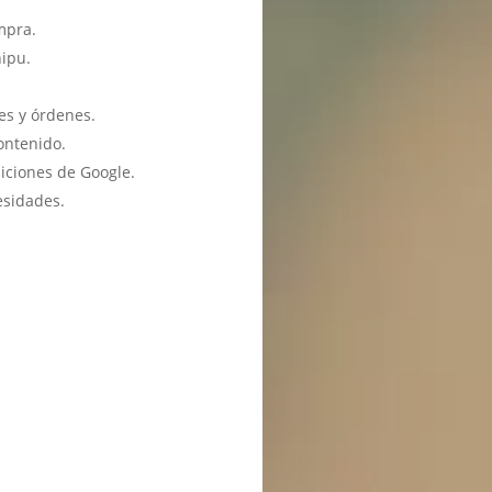
mpra.
hipu.
es y órdenes.
ontenido.
iciones de Google.
esidades.