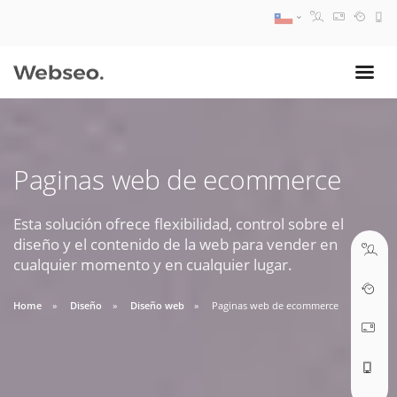
08:30 AM A 17:30 PM
ventas@webseo.cl
Paginas web de ecommerce
09:30 AM A 18:30 PM
soporte@webseo.cl
Esta solución ofrece flexibilidad, control sobre el
diseño y el contenido de la web para vender en
cualquier momento y en cualquier lugar.
Home
Diseño
Diseño web
Paginas web de ecommerce
ABRIR TICKET