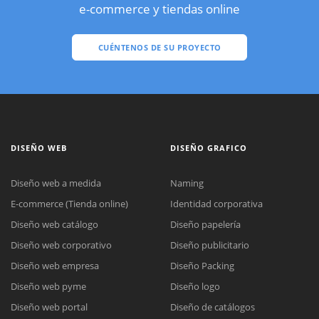
e-commerce y tiendas online
CUÉNTENOS DE SU PROYECTO
DISEÑO WEB
DISEÑO GRAFICO
Diseño web a medida
Naming
E-commerce (Tienda online)
Identidad corporativa
Diseño web catálogo
Diseño papelería
Diseño web corporativo
Diseño publicitario
Diseño web empresa
Diseño Packing
Diseño web pyme
Diseño logo
Diseño web portal
Diseño de catálogos