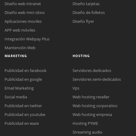
Diseño web intranet
Diseño tarjetas
Diseño web mini sitios
Diseño de folletos
Aplicaciones moviles
Diseño flyer
APP web móviles
Integración Webpay Plus
Mantención Web
MARKETING
HOSTING
Publicidad en facebook
Servidores dedicados
Publicidad en google
Servidores semi-dedicados
Email Marketing
Vps
Social media
Web hosting reseller
Publicidad en twitter
Web hosting corporativo
Reunión online
Publicidad en youtube
Web hosting empresa
Nuestros ejecutivos le enviarán un correo electrónico con el enlace a
Chat Online
Publicidad en waze
Hosting PYME
Meet para la reunión online.
Cotización
Streaming audio
Todos nuestros ejecutivos están fuera de línea. Complete el formulario