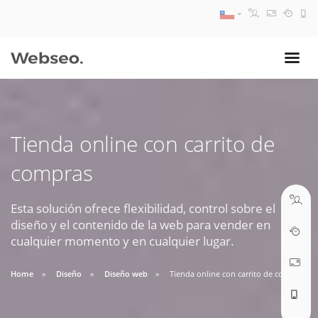
08:30 AM A 17:30 PM
ventas@webseo.cl
Tienda online con carrito de
09:30 AM A 18:30 PM
compras
soporte@webseo.cl
Esta solución ofrece flexibilidad, control sobre el
diseño y el contenido de la web para vender en
cualquier momento y en cualquier lugar.
ABRIR TICKET
Home
Diseño
Diseño web
Tienda online con carrito de compras