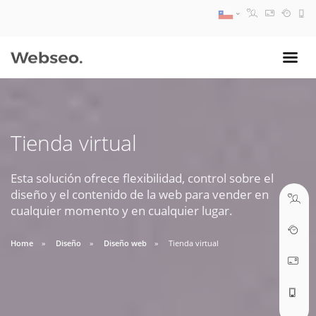
08:30 AM A 17:30 PM
ventas@webseo.cl
Tienda virtual
09:30 AM A 18:30 PM
soporte@webseo.cl
Esta solución ofrece flexibilidad, control sobre el
diseño y el contenido de la web para vender en
cualquier momento y en cualquier lugar.
Home
Diseño
Diseño web
Tienda virtual
ABRIR TICKET