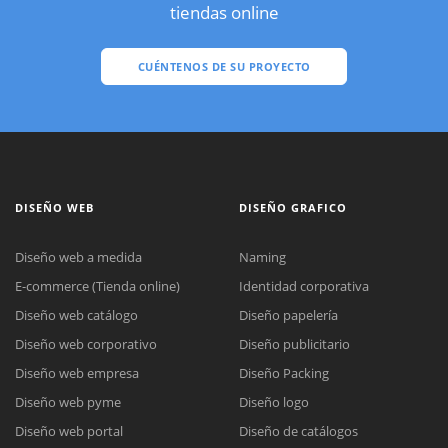
tiendas online
CUÉNTENOS DE SU PROYECTO
DISEÑO WEB
DISEÑO GRAFICO
Diseño web a medida
Naming
E-commerce (Tienda online)
Identidad corporativa
Diseño web catálogo
Diseño papelería
Diseño web corporativo
Diseño publicitario
Diseño web empresa
Diseño Packing
Diseño web pyme
Diseño logo
Diseño web portal
Diseño de catálogos