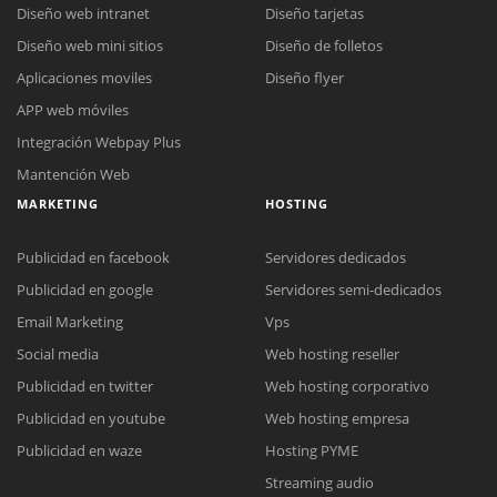
Diseño web intranet
Diseño tarjetas
Diseño web mini sitios
Diseño de folletos
Aplicaciones moviles
Diseño flyer
APP web móviles
Integración Webpay Plus
Mantención Web
MARKETING
HOSTING
Publicidad en facebook
Servidores dedicados
Publicidad en google
Servidores semi-dedicados
Email Marketing
Vps
Social media
Web hosting reseller
Publicidad en twitter
Web hosting corporativo
Reunión online
Publicidad en youtube
Web hosting empresa
Nuestros ejecutivos le enviarán un correo electrónico con el enlace a
Chat Online
Publicidad en waze
Hosting PYME
Meet para la reunión online.
Cotización
Streaming audio
Todos nuestros ejecutivos están fuera de línea. Complete el formulario