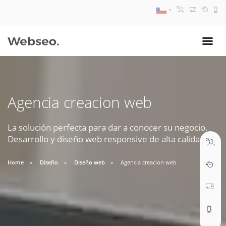
08:30 AM A 17:30 PM
ventas@webseo.cl
Agencia creacion web
09:30 AM A 18:30 PM
soporte@webseo.cl
La solución perfecta para dar a conocer su negocio.
Desarrollo y diseño web responsive de alta calidad.
Home
Diseño
Diseño web
Agencia creacion web
ABRIR TICKET