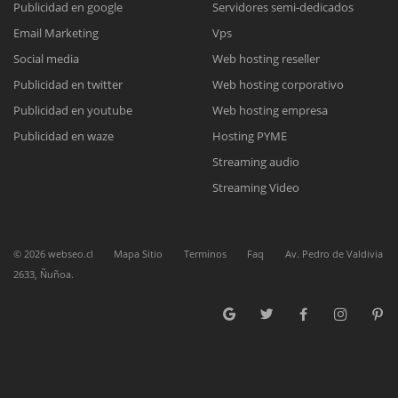
Publicidad en google
Servidores semi-dedicados
Email Marketing
Vps
Reunión online
Social media
Web hosting reseller
Publicidad en twitter
Web hosting corporativo
Nuestros ejecutivos le enviarán un correo electrónico con el enlace a
Chat Online
Meet para la reunión online.
Publicidad en youtube
Web hosting empresa
Cotización
Todos nuestros ejecutivos están fuera de línea. Complete el formulario
Publicidad en waze
Hosting PYME
para enviarnos un correo electrónico con sus datos personales.
Complete el formulario y nos contactaremos a la brevedad.
Streaming audio
Streaming Video
©
2026
webseo.cl
Mapa Sitio
Terminos
Faq
Av. Pedro de Valdivia
2633, Ñuñoa.