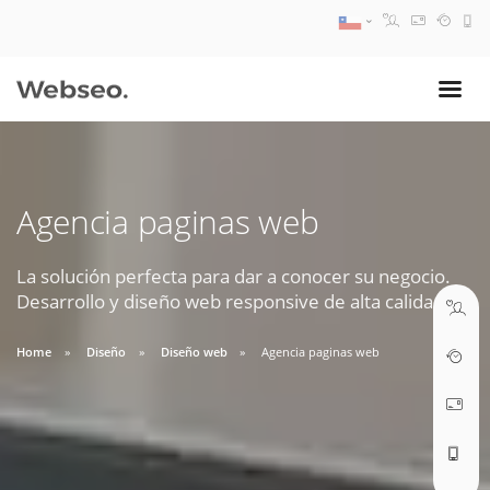
08:30 AM A 17:30 PM
ventas@webseo.cl
Agencia paginas web
09:30 AM A 18:30 PM
soporte@webseo.cl
La solución perfecta para dar a conocer su negocio.
Desarrollo y diseño web responsive de alta calidad.
Home
Diseño
Diseño web
Agencia paginas web
ABRIR TICKET