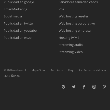
Publicidad en google
Servidores semi-dedicados
Email Marketing
Vps
Reunión online
Social media
Web hosting reseller
Publicidad en twitter
Web hosting corporativo
Nuestros ejecutivos le enviarán un correo electrónico con el enlace a
Chat Online
Meet para la reunión online.
Publicidad en youtube
Web hosting empresa
Cotización
Todos nuestros ejecutivos están fuera de línea. Complete el formulario
Publicidad en waze
Hosting PYME
para enviarnos un correo electrónico con sus datos personales.
Complete el formulario y nos contactaremos a la brevedad.
Streaming audio
Streaming Video
©
2026
webseo.cl
Mapa Sitio
Terminos
Faq
Av. Pedro de Valdivia
2633, Ñuñoa.