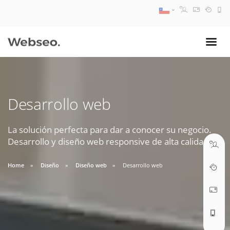
08:30 AM A 17:30 PM
ventas@webseo.cl
Desarrollo web
09:30 AM A 18:30 PM
soporte@webseo.cl
La solución perfecta para dar a conocer su negocio.
Desarrollo y diseño web responsive de alta calidad.
Home
Diseño
Diseño web
Desarrollo web
ABRIR TICKET