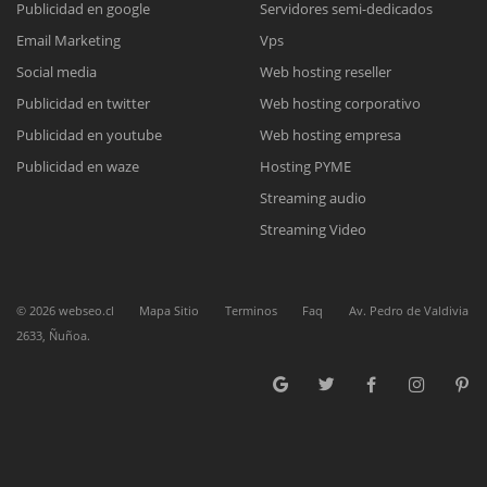
Publicidad en google
Servidores semi-dedicados
Email Marketing
Vps
Reunión online
Social media
Web hosting reseller
Publicidad en twitter
Web hosting corporativo
Nuestros ejecutivos le enviarán un correo electrónico con el enlace a
Chat Online
Meet para la reunión online.
Publicidad en youtube
Web hosting empresa
Cotización
Todos nuestros ejecutivos están fuera de línea. Complete el formulario
Publicidad en waze
Hosting PYME
para enviarnos un correo electrónico con sus datos personales.
Complete el formulario y nos contactaremos a la brevedad.
Streaming audio
Streaming Video
©
2026
webseo.cl
Mapa Sitio
Terminos
Faq
Av. Pedro de Valdivia
2633, Ñuñoa.