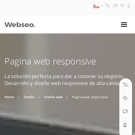
08:30 AM A 17:30 PM
ventas@webseo.cl
Pagina web responsive
09:30 AM A 18:30 PM
soporte@webseo.cl
La solución perfecta para dar a conocer su negocio.
Desarrollo y diseño web responsive de alta calidad.
Home
Diseño
Diseño web
Pagina web responsive
ABRIR TICKET