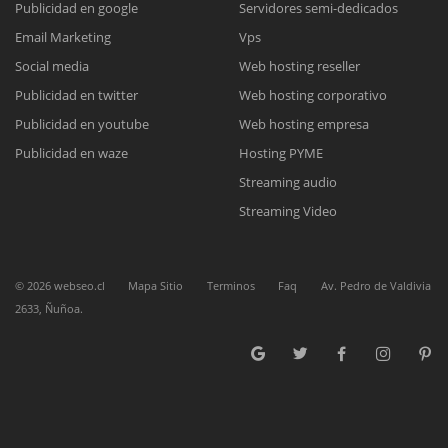
Publicidad en google
Servidores semi-dedicados
Email Marketing
Vps
Reunión online
Social media
Web hosting reseller
Publicidad en twitter
Web hosting corporativo
Nuestros ejecutivos le enviarán un correo electrónico con el enlace a
Chat Online
Meet para la reunión online.
Publicidad en youtube
Web hosting empresa
Cotización
Todos nuestros ejecutivos están fuera de línea. Complete el formulario
Publicidad en waze
Hosting PYME
para enviarnos un correo electrónico con sus datos personales.
Complete el formulario y nos contactaremos a la brevedad.
Streaming audio
Streaming Video
©
2026
webseo.cl
Mapa Sitio
Terminos
Faq
Av. Pedro de Valdivia
2633, Ñuñoa.