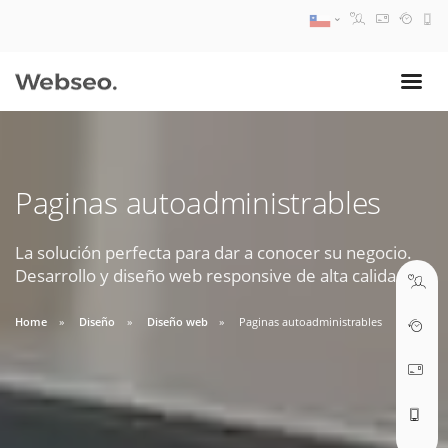
08:30 AM A 17:30 PM
ventas@webseo.cl
Paginas autoadministrables
09:30 AM A 18:30 PM
soporte@webseo.cl
La solución perfecta para dar a conocer su negocio.
Desarrollo y diseño web responsive de alta calidad.
Home
Diseño
Diseño web
Paginas autoadministrables
ABRIR TICKET