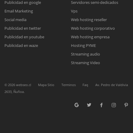
Publicidad en google
Servidores semi-dedicados
Email Marketing
Vps
Reunión online
Social media
Web hosting reseller
Publicidad en twitter
Web hosting corporativo
Nuestros ejecutivos le enviarán un correo electrónico con el enlace a
Chat Online
Meet para la reunión online.
Publicidad en youtube
Web hosting empresa
Cotización
Todos nuestros ejecutivos están fuera de línea. Complete el formulario
Publicidad en waze
Hosting PYME
para enviarnos un correo electrónico con sus datos personales.
Complete el formulario y nos contactaremos a la brevedad.
Streaming audio
Streaming Video
©
2026
webseo.cl
Mapa Sitio
Terminos
Faq
Av. Pedro de Valdivia
2633, Ñuñoa.