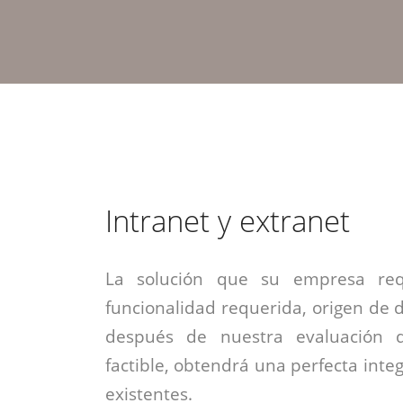
estrategia de
¡COTIZA AQUÍ!
DESDE $15 UF.
HABLAR CON EJECUTIVO
marketing digital.
DESDE $300 UF.
ASESORATE POR UN EXPERTO
Intranet y extranet
La solución que su empresa req
funcionalidad requerida, origen de da
después de nuestra evaluación 
factible, obtendrá una perfecta inte
existentes.