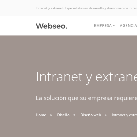
Intranet y extranet. Especialistas en desarrollo y diseno web de intra
EMPRESA
AGENCIA
Quiénes somos
Historia
Somos expertos
Intranet y extran
Terminos y condi
Potenciamos tu
Politicas de uso
en Hosting, las
negocio para
aumentar las ventas.
La solución que su empresa requiere,
mejores ofertas
Soluciones de desarrollo,
Buscas apoyo
del mercado.
diseño web y interfaz
Home
Diseño
Diseño web
Intranet y extr
HABLAR CON EJECUTIVO
para crear tu
graficas.
DESDE $2 UF.