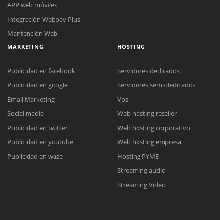
APP web móviles
Integración Webpay Plus
Mantención Web
MARKETING
HOSTING
Publicidad en facebook
Servidores dedicados
Publicidad en google
Servidores semi-dedicados
Reunión online
Email Marketing
Vps
Nuestros ejecutivos le enviarán un correo electrónico con el enlace a
Social media
Web hosting reseller
Chat Online
Meet para la reunión online.
Cotización
Publicidad en twitter
Web hosting corporativo
Todos nuestros ejecutivos están fuera de línea. Complete el formulario
Publicidad en youtube
Web hosting empresa
para enviarnos un correo electrónico con sus datos personales.
Complete el formulario y nos contactaremos a la brevedad.
Publicidad en waze
Hosting PYME
Streaming audio
Streaming Video