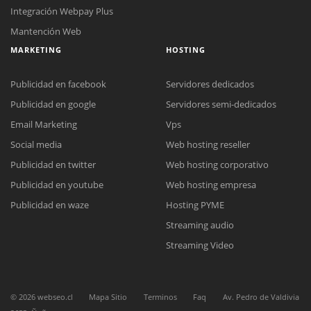
Integración Webpay Plus
Mantención Web
MARKETING
HOSTING
Publicidad en facebook
Servidores dedicados
Publicidad en google
Servidores semi-dedicados
Reunión online
Email Marketing
Vps
Nuestros ejecutivos le enviarán un correo electrónico con el enlace a
Social media
Web hosting reseller
Chat Online
Meet para la reunión online.
Cotización
Publicidad en twitter
Web hosting corporativo
Todos nuestros ejecutivos están fuera de línea. Complete el formulario
Publicidad en youtube
Web hosting empresa
para enviarnos un correo electrónico con sus datos personales.
Complete el formulario y nos contactaremos a la brevedad.
Publicidad en waze
Hosting PYME
Streaming audio
Streaming Video
©
2026
webseo.cl
Mapa Sitio
Terminos
Faq
Av. Pedro de Valdivia