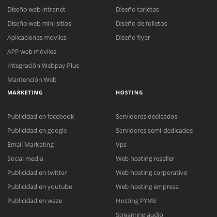
Diseño web intranet
Diseño tarjetas
Diseño web mini sitios
Diseño de folletos
Aplicaciones moviles
Diseño flyer
APP web móviles
Integración Webpay Plus
Mantención Web
MARKETING
HOSTING
Publicidad en facebook
Servidores dedicados
Publicidad en google
Servidores semi-dedicados
Email Marketing
Vps
Reunión online
Social media
Web hosting reseller
Nuestros ejecutivos le enviarán un correo electrónico con el enlace a
Publicidad en twitter
Web hosting corporativo
Chat Online
Meet para la reunión online.
Cotización
Publicidad en youtube
Web hosting empresa
Todos nuestros ejecutivos están fuera de línea. Complete el formulario
Publicidad en waze
Hosting PYME
para enviarnos un correo electrónico con sus datos personales.
Complete el formulario y nos contactaremos a la brevedad.
Streaming audio