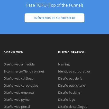
Fase TOFU (Top of the Funnel)
CUÉNTENOS DE SU PROYECTO
DISEÑO WEB
DISEÑO GRAFICO
Diseño web a medida
Naming
E-commerce (Tienda online)
Identidad corporativa
Diseño web catálogo
Diseño papelería
Diseño web corporativo
Diseño publicitario
Diseño web empresa
Diseño Packing
Diseño web pyme
Diseño logo
Diseño web portal
Diseño de catálogos