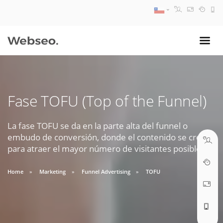
08:30 AM A 17:30 PM
ventas@webseo.cl
Fase TOFU (Top of the Funnel)
09:30 AM A 18:30 PM
soporte@webseo.cl
La fase TOFU se da en la parte alta del funnel o
embudo de conversión, donde el contenido se crea
para atraer el mayor número de visitantes posibles
Home
Marketing
Funnel Advertising
TOFU
ABRIR TICKET