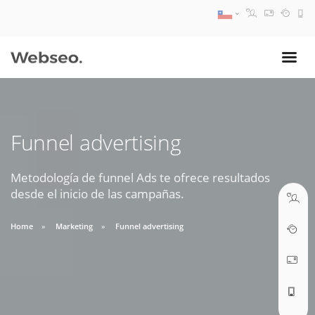
08:30 AM A 17:30 PM
ventas@webseo.cl
Funnel advertising
09:30 AM A 18:30 PM
soporte@webseo.cl
Metodología de funnel Ads te ofrece resultados
desde el inicio de las campañas.
Home
Marketing
Funnel advertising
ABRIR TICKET