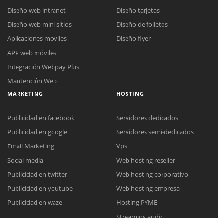
Diseño web intranet
Diseño tarjetas
Diseño web mini sitios
Diseño de folletos
Aplicaciones moviles
Diseño flyer
APP web móviles
Integración Webpay Plus
Mantención Web
MARKETING
HOSTING
Publicidad en facebook
Servidores dedicados
Publicidad en google
Servidores semi-dedicados
Email Marketing
Vps
Reunión online
Social media
Web hosting reseller
Nuestros ejecutivos le enviarán un correo electrónico con el enlace a
Publicidad en twitter
Web hosting corporativo
Chat Online
Meet para la reunión online.
Cotización
Publicidad en youtube
Web hosting empresa
Todos nuestros ejecutivos están fuera de línea. Complete el formulario
Publicidad en waze
Hosting PYME
para enviarnos un correo electrónico con sus datos personales.
Complete el formulario y nos contactaremos a la brevedad.
Streaming audio