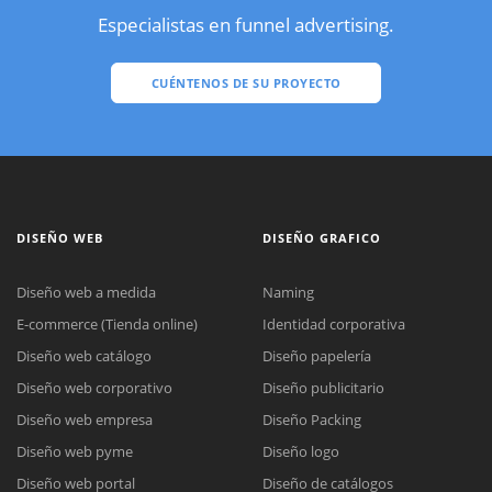
Especialistas en funnel advertising.
CUÉNTENOS DE SU PROYECTO
DISEÑO WEB
DISEÑO GRAFICO
Diseño web a medida
Naming
E-commerce (Tienda online)
Identidad corporativa
Diseño web catálogo
Diseño papelería
Diseño web corporativo
Diseño publicitario
Diseño web empresa
Diseño Packing
Diseño web pyme
Diseño logo
Diseño web portal
Diseño de catálogos