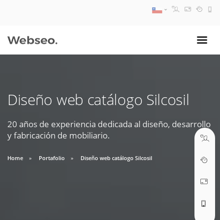
08:30 AM A 17:30 PM
ventas@webseo.cl
Diseño web catálogo Silcosil
09:30 AM A 18:30 PM
soporte@webseo.cl
20 años de experiencia dedicada al diseño, desarrollo
y fabricación de mobiliario.
Home
Portafolio
Diseño web catálogo Silcosil
ABRIR TICKET