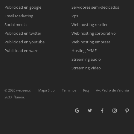
Publicidad en google
Servidores semi-dedicados
Reunión online
Email Marketing
Vps
Social media
Web hosting reseller
Nuestros ejecutivos le enviarán un correo electrónico con el enlace a
Chat Online
Meet para la reunión online.
Publicidad en twitter
Web hosting corporativo
Cotización
Todos nuestros ejecutivos están fuera de línea. Complete el formulario
Publicidad en youtube
Web hosting empresa
para enviarnos un correo electrónico con sus datos personales.
Complete el formulario y nos contactaremos a la brevedad.
Publicidad en waze
Hosting PYME
Streaming audio
Streaming Video
©
2026
webseo.cl
Mapa Sitio
Terminos
Faq
Av. Pedro de Valdivia
2633, Ñuñoa.